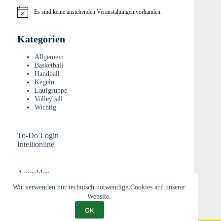
Es sind keine anstehenden Veranstaltungen vorhanden.
H
i
n
Kategorien
w
e
i
Allgemein
s
Basketball
Handball
Kegeln
Laufgruppe
Volleyball
Wichtig
To-Do Login
Intellionline
Anmelden
Wir verwenden nur technisch notwendige Cookies auf unserer
Website.
OK