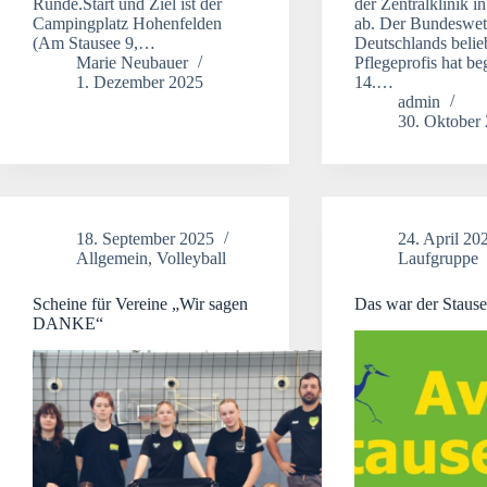
Runde.Start und Ziel ist der
der Zentralklinik i
Campingplatz Hohenfelden
ab. Der Bundeswe
(Am Stausee 9,…
Deutschlands belie
Marie Neubauer
Pflegeprofis hat b
1. Dezember 2025
14.…
admin
30. Oktober
18. September 2025
24. April 20
Allgemein
,
Volleyball
Laufgruppe
Scheine für Vereine „Wir sagen
Das war der Stause
DANKE“