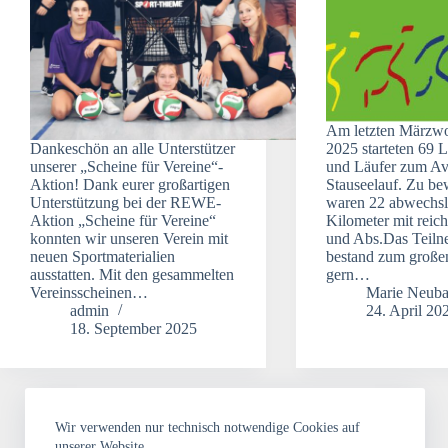
Am letzten Märzw
Dankeschön an alle Unterstützer
2025 starteten 69 
unserer „Scheine für Vereine“-
und Läufer zum Av
Aktion! Dank eurer großartigen
Stauseelauf. Zu be
Unterstützung bei der REWE-
waren 22 abwechsl
Aktion „Scheine für Vereine“
Kilometer mit reich
konnten wir unseren Verein mit
und Abs.Das Teiln
neuen Sportmaterialien
bestand zum großen
ausstatten. Mit den gesammelten
gern…
Vereinsscheinen…
Marie Neuba
admin
24. April 20
18. September 2025
Wir verwenden nur technisch notwendige Cookies auf
unserer Website.
1
2
3