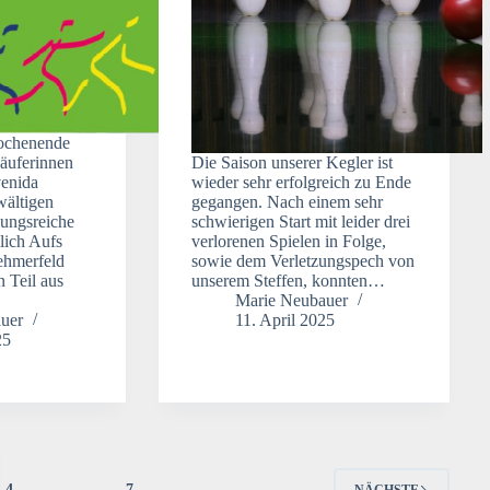
ochenende
Läuferinnen
Die Saison unserer Kegler ist
enida
wieder sehr erfolgreich zu Ende
wältigen
gegangen. Nach einem sehr
ungsreiche
schwierigen Start mit leider drei
lich Aufs
verlorenen Spielen in Folge,
ehmerfeld
sowie dem Verletzungspech von
 Teil aus
unserem Steffen, konnten…
Marie Neubauer
uer
11. April 2025
25
4
…
7
NÄCHSTE