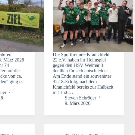
aturen
Die Sportfreunde Kranichfeld
4. März 2026
22 e.V. haben ihr Heimspiel
hr 74
gegen den HSV Weimar 3
fer auf die
deutlich für sich entschieden.
ecke von ca.
Am Ende stand ein souveräner
len“ ging es
32:18-Erfolg, nachdem
Kranichfeld bereits zur Halbzeit
uer
mit 15:6…
26
Steven Schröder
9. März 2026