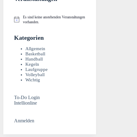
Es sind keine anstehenden Veranstaltungen
H
vorhanden.
i
n
w
Kategorien
e
i
Allgemein
s
Basketball
Handball
Kegeln
Laufgruppe
Volleyball
Wichtig
To-Do Login
Intellionline
Anmelden