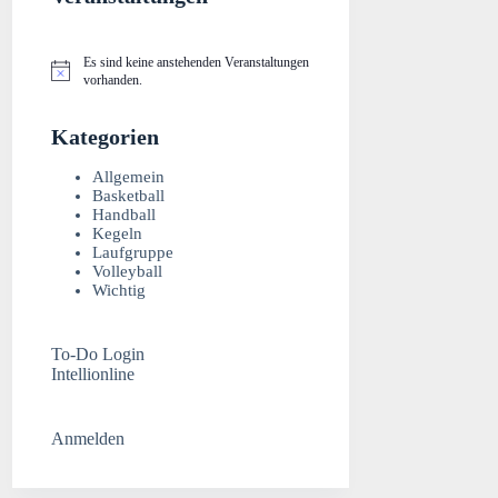
Es sind keine anstehenden Veranstaltungen
H
vorhanden.
i
n
w
Kategorien
e
i
Allgemein
s
Basketball
Handball
Kegeln
Laufgruppe
Volleyball
Wichtig
To-Do Login
Intellionline
Anmelden