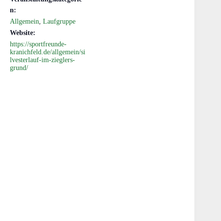
n:
Allgemein
,
Laufgruppe
Website:
https://sportfreunde-
kranichfeld.de/allgemein/si
lvesterlauf-im-zieglers-
grund/