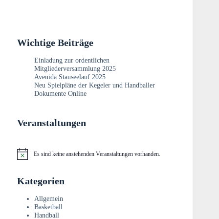
Wichtige Beiträge
Einladung zur ordentlichen
Mitgliederversammlung 2025
Avenida Stauseelauf 2025
Neu Spielpläne der Kegeler und Handballer
Dokumente Online
Veranstaltungen
Es sind keine anstehenden Veranstaltungen vorhanden.
H
i
n
Kategorien
w
e
i
Allgemein
s
Basketball
Handball