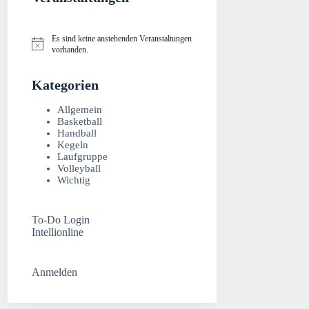
Es sind keine anstehenden Veranstaltungen
H
vorhanden.
i
n
w
Kategorien
e
i
Allgemein
s
Basketball
Handball
Kegeln
Laufgruppe
Volleyball
Wichtig
To-Do Login
Intellionline
Anmelden