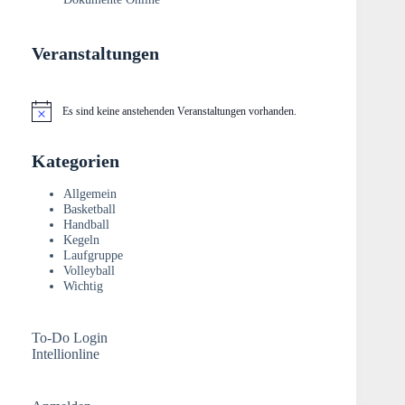
Veranstaltungen
Es sind keine anstehenden Veranstaltungen vorhanden.
H
i
n
Kategorien
w
e
i
Allgemein
s
Basketball
Handball
Kegeln
Laufgruppe
Volleyball
Wichtig
To-Do Login
Intellionline