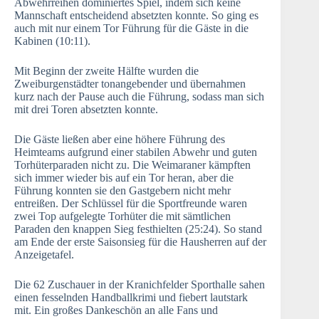
Abwehrreihen dominiertes Spiel, indem sich keine
Mannschaft entscheidend absetzten konnte. So ging es
auch mit nur einem Tor Führung für die Gäste in die
Kabinen (10:11).
Mit Beginn der zweite Hälfte wurden die
Zweiburgenstädter tonangebender und übernahmen
kurz nach der Pause auch die Führung, sodass man sich
mit drei Toren absetzten konnte.
Die Gäste ließen aber eine höhere Führung des
Heimteams aufgrund einer stabilen Abwehr und guten
Torhüterparaden nicht zu. Die Weimaraner kämpften
sich immer wieder bis auf ein Tor heran, aber die
Führung konnten sie den Gastgebern nicht mehr
entreißen. Der Schlüssel für die Sportfreunde waren
zwei Top aufgelegte Torhüter die mit sämtlichen
Paraden den knappen Sieg festhielten (25:24). So stand
am Ende der erste Saisonsieg für die Hausherren auf der
Anzeigetafel.
Die 62 Zuschauer in der Kranichfelder Sporthalle sahen
einen fesselnden Handballkrimi und fiebert lautstark
mit. Ein großes Dankeschön an alle Fans und